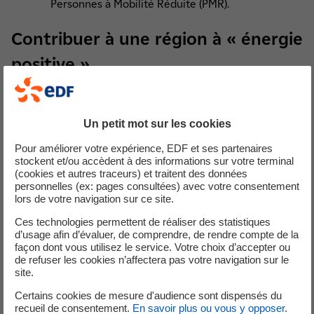
Personnes à Mobilité Réduite (PMR).
Contribuer à une région à « énergie
positive »
Cyclife France développe également un projet de
construction d’ombrières équipées de panneaux
Un petit mot sur les cookies
photovoltaïques sur les espaces de stationnement du
Pour améliorer votre expérience, EDF et ses partenaires
site de Centraco à l’horizon 2021.
stockent et/ou accèdent à des informations sur votre terminal
Le dispositif actuellement à l’étude repose sur
(cookies et autres traceurs) et traitent des données
l’installation de 1 600 panneaux solaires
d’une
personnelles (ex: pages consultées) avec votre consentement
lors de votre navigation sur ce site.
puissance totale de 530 kWc*. Le projet répond
pleinement à
l’ambition de Cyclife de développer les
Ces technologies permettent de réaliser des statistiques
énergies renouvelables avec 706 MWh produit chaque
d’usage afin d’évaluer, de comprendre, de rendre compte de la
façon dont vous utilisez le service. Votre choix d’accepter ou
année, soit l’équivalent de la consommation
de refuser les cookies n’affectera pas votre navigation sur le
résidentielle annuelle moyenne de 150 foyers.
A noter
site.
que dans le cadre du projet, la végétation existante sera
Certains cookies de mesure d'audience sont dispensés du
conservée.
recueil de consentement.
En savoir plus ou vous y opposer
.