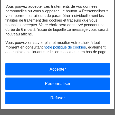
Il offre au site de Centraco une
autoconsommation de
Vous pouvez accepter ces traitements de vos données
l’énergie produite
tout en développant son
mix-
personnelles ou vous y opposer. Le bouton « Personnaliser »
énergétique
: l’électricité produite sera intégralement
vous permet par ailleurs de paramétrer individuellement les
injectée dans l’usine de Centraco qui fonctionne 24h/24
finalités de traitement des cookies et traceurs que vous
souhaitez accepter. Votre choix sera conservé pendant une
et 7j/7 !
durée de 6 mois à l’issue de laquelle ce message vous sera à
Le projet est développé en étroite
nouveau affiché.
collaboration avec
EDF ENR,
filiale du
Vous pouvez en savoir plus et modifier votre choix à tout
Groupe. Cette installation photovoltaïque
moment en consultant
notre politique de cookies
, également
apportera une véritable économie d’énergie
accessible en cliquant sur le lien « cookies » en bas de page.
en abaissant l’empreinte carbone de
l’entreprise en évitant l’
émission de 317 t de CO2 sur 30
ans et en maitrisant la facture énergétique.
Accepter
*Le kilowatt-crête (kWc) est l’unité de mesure utilisée
pour évaluer la puissance atteinte par un panneau solaire
Personnaliser
lorsqu’il est exposé à un rayonnement solaire maximal.
Cette puissance de pointe est testée dans des conditions
Refuser
standards, de 1000w/m² : en France, cela correspond aux
heures autour de midi pendant une belle journée d’été.