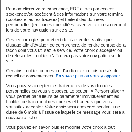
Acteur majeur du recyclage des déchets nucléaires dans
Pour améliorer votre expérience, EDF et ses partenaires
ce pays, Cyclife UK est leader de la gestion et du
stockent et/ou accèdent à des informations sur votre terminal
(cookies et autres traceurs) et traitent des données
traitement des déchets de faible activité, avec + de 90 %
personnelles (ex: pages consultées) avec votre consentement
de part de marché pour les déchets métalliques. Les
lors de votre navigation sur ce site.
installations de Cyclife UK sont régies par le Bureau
Ces technologies permettent de réaliser des statistiques
britannique de la réglementation nucléaire et l’Agence de
d’usage afin d’évaluer, de comprendre, de rendre compte de la
l’environnement. Depuis sa création en 2009, Cyclife UK a
façon dont vous utilisez le service. Votre choix d’accepter ou
de refuser les cookies n’affectera pas votre navigation sur le
traité plus de 15 000 tonnes de déchets provenant de plus
site.
de 21 sites nucléaires avec 95 % des déchets traités et
recyclés selon les critères de la règlementation du pays.
Certains cookies de mesure d'audience sont dispensés du
recueil de consentement.
En savoir plus ou vous y opposer
.
Plus de 4 000 tonnes dont des gros composants ont été
traitées en commun avec le site de Cyclife Sweden.
Vous pouvez accepter ces traitements de vos données
personnelles ou vous y opposer. Le bouton « Personnaliser »
Cyclife UK a développé une expertise en termes de
vous permet par ailleurs de paramétrer individuellement les
conseil et de services sur site dans le domaine de la
finalités de traitement des cookies et traceurs que vous
gestion des déchets.
souhaitez accepter. Votre choix sera conservé pendant une
durée de 6 mois à l’issue de laquelle ce message vous sera à
nouveau affiché.
Vous pouvez en savoir plus et modifier votre choix à tout
Transcription
de la video Cyclife UK, une approche in