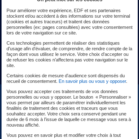
Pour améliorer votre expérience, EDF et ses partenaires
Pour chacune des étapes du cycle de vie industriel,
stockent et/ou accèdent à des informations sur votre terminal
découvrez les solutions numériques qui vous conviennent
(cookies et autres traceurs) et traitent des données
: plateaux collaboratifs, logiciels d'aide à la décision et à la
personnelles (ex: pages consultées) avec votre consentement
lors de votre navigation sur ce site.
simulation de travaux, jumeaux numériques permettant
une immersion sur site grâce à la réalité virtuelle, à des
Ces technologies permettent de réaliser des statistiques
fins de simulation ou de formation.
d’usage afin d’évaluer, de comprendre, de rendre compte de la
façon dont vous utilisez le service. Votre choix d’accepter ou
de refuser les cookies n’affectera pas votre navigation sur le
Découvrez nos solutions numériques
site.
Certains cookies de mesure d'audience sont dispensés du
recueil de consentement.
En savoir plus ou vous y opposer
.
Vous pouvez accepter ces traitements de vos données
personnelles ou vous y opposer. Le bouton « Personnaliser »
vous permet par ailleurs de paramétrer individuellement les
finalités de traitement des cookies et traceurs que vous
souhaitez accepter. Votre choix sera conservé pendant une
durée de 6 mois à l’issue de laquelle ce message vous sera à
nouveau affiché.
Vous pouvez en savoir plus et modifier votre choix à tout