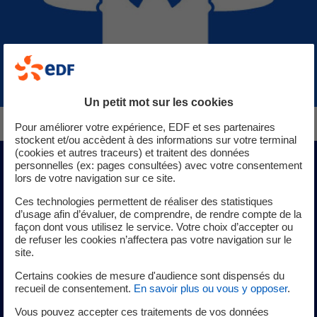
Un petit mot sur les cookies
Pour améliorer votre expérience, EDF et ses partenaires
stockent et/ou accèdent à des informations sur votre terminal
(cookies et autres traceurs) et traitent des données
personnelles (ex: pages consultées) avec votre consentement
Solutions numériques
lors de votre navigation sur ce site.
Ces technologies permettent de réaliser des statistiques
d’usage afin d’évaluer, de comprendre, de rendre compte de la
façon dont vous utilisez le service. Votre choix d’accepter ou
Pour chacune des étapes du cycle de vie industriel,
de refuser les cookies n’affectera pas votre navigation sur le
découvrez les solutions numériques qui vous conviennent
site.
: plateaux collaboratifs, logiciels d'aide à la décision et à la
Certains cookies de mesure d'audience sont dispensés du
simulation de travaux, jumeaux numériques permettant
recueil de consentement.
En savoir plus ou vous y opposer
.
une immersion sur site grâce à la réalité virtuelle, à des
Vous pouvez accepter ces traitements de vos données