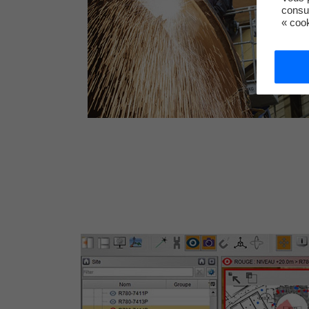
consu
« coo