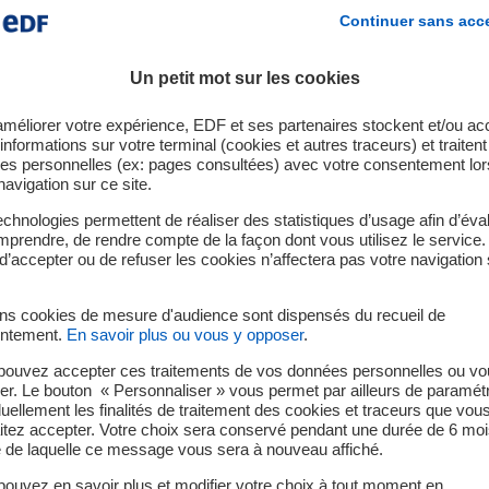
croissant de préserver la capacité d'élimination des déchets de
Continuer sans acc
isant leur volume et, si possible, en recyclant les matériaux tra
 Cyclife a développé une gamme de services faisant appel à la 
Un petit mot sur les cookies
xploitons trois installations de traitement des déchets en Euro
ités spécifiques et des voies d'acheminement secondaires exist
améliorer votre expérience, EDF et ses partenaires stockent et/ou ac
'installation offrant la meilleure solution technique, économiq
informations sur votre terminal (cookies et autres traceurs) et traiten
es personnelles (ex: pages consultées) avec votre consentement lor
ngénierie et d'applications numériques, pour concevoir des infr
navigation sur ce site.
déchets et des protocoles innovants sur et hors site.
chnologies permettent de réaliser des statistiques d’usage afin d’éval
prendre, de rendre compte de la façon dont vous utilisez le service.
d’accepter ou de refuser les cookies n’affectera pas votre navigation 
ins cookies de mesure d'audience sont dispensés du recueil de
Gros composants hors d'usage
Déchets inci
ntement.
En savoir plus ou vous y opposer
.
comme les générateurs de vapeur
Liquides et solid
pouvez accepter ces traitements de vos données personnelles ou vo
er. Le bouton « Personnaliser » vous permet par ailleurs de paramét
duellement les finalités de traitement des cookies et traceurs que vou
itez accepter. Votre choix sera conservé pendant une durée de 6 moi
e de laquelle ce message vous sera à nouveau affiché.
ouvez en savoir plus et modifier votre choix à tout moment en