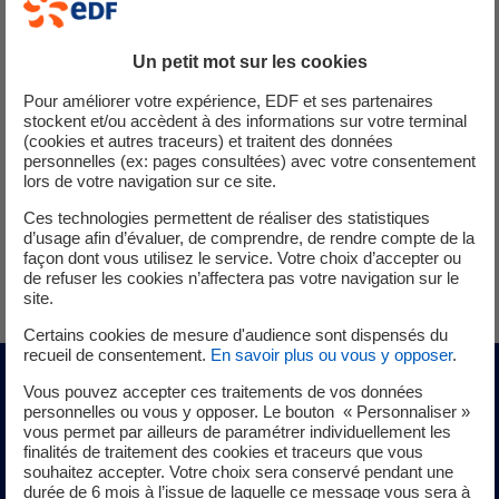
Un petit mot sur les cookies
Des services pour l'industrie
Pour améliorer votre expérience, EDF et ses partenaires
stockent et/ou accèdent à des informations sur votre terminal
(cookies et autres traceurs) et traitent des données
personnelles (ex: pages consultées) avec votre consentement
Cyclife Digital Solutions propose une
gamme de services
lors de votre navigation sur ce site.
qui constitue une solution complète pour couvrir
Ces technologies permettent de réaliser des statistiques
l’ensemble de la chaîne de valeur de la donnée :
de la
d’usage afin d’évaluer, de comprendre, de rendre compte de la
création, à l’exploitation et à la valorisation du patrimoine
façon dont vous utilisez le service. Votre choix d’accepter ou
numérique
.
de refuser les cookies n’affectera pas votre navigation sur le
site.
Certains cookies de mesure d'audience sont dispensés du
recueil de consentement.
En savoir plus ou vous y opposer
.
Vous pouvez accepter ces traitements de vos données
Création, exploitation et
personnelles ou vous y opposer. Le bouton « Personnaliser »
vous permet par ailleurs de paramétrer individuellement les
valorisation des jumeaux
finalités de traitement des cookies et traceurs que vous
numériques
souhaitez accepter. Votre choix sera conservé pendant une
durée de 6 mois à l’issue de laquelle ce message vous sera à