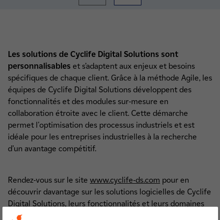
Les solutions de Cyclife Digital Solutions sont
personnalisables
et s’adaptent aux enjeux et besoins
spécifiques de chaque client. Grâce à la méthode Agile, les
équipes de Cyclife Digital Solutions développent des
fonctionnalités et des modules sur-mesure en
collaboration étroite avec le client. Cette démarche
permet l'optimisation des processus industriels et est
idéale pour les entreprises industrielles à la recherche
d’un avantage compétitif.
Rendez-vous sur le site
www.cyclife-ds.com
pour en
découvrir davantage sur les solutions logicielles de Cyclife
Digital Solutions, leurs fonctionnalités et leurs domaines
d’application.