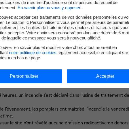
ins cookies de mesure d'audience sont dispensés du recueil de
uis le dimanche 10 novembre. Les espaces bureaux de l’install
ntement.
En savoir plus ou vous y opposer
.
e mercredi 13 novembre.
pouvez accepter ces traitements de vos données personnelles ou vo
nes, différentes inspections et évaluations des sociétés d’ex
er. Le bouton « Personnaliser » vous permet par ailleurs de paramét
duellement les finalités de traitement des cookies et traceurs que vou
rogrammées.
itez accepter. Votre choix sera conservé pendant une durée de 6 moi
l’accès à l’installation est limité.
e de laquelle ce message vous sera à nouveau affiché.
Cyclife Sweden recensent précisement la totalité des impacts s
ouvez en savoir plus et modifier votre choix à tout moment en
e possible de planifier les activités nécessaires de remise en éta
ltant
notre politique de cookies
, également accessible en cliquant sur 
réception et de traitement de matériel.
kies » en bas de page.
 et sont tenus régulièrement informés de l’avancée de la situati
Personnaliser
Accepter
ident
 heures, un incendie s’est déclaré dans l’usine de traitement
de l’événement, les pompiers ont maîtrisé l’incendie le vendre
ictime.
s sur le site n’ont révélé aucune émission radioactive en dehors