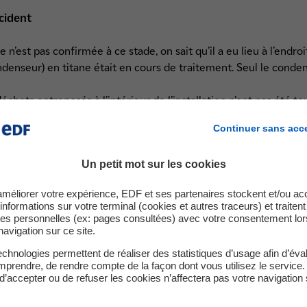
ncident
ie n’est pas confirmée à ce stade, on sait qu’il a eu lieu à l’endr
enseur) en titane était en cours de traitement. Seul le conden
échets entreposés à l’intérieur de l’installation n’ont pas été to
les matières et les déchets entreposés à l’extérieur de l’install
Continuer sans acc
stallation après l’incendie sont au niveau de l’isolation d’un m
Un petit mot sur les cookies
tement des Grands Composants et sur des parties du toit dans le 
s sur le site n’ont révélé aucune émission radioactive en dehors d
améliorer votre expérience, EDF et ses partenaires stockent et/ou ac
wedish Radiation Safety Authority) a provisoirement classé l
informations sur votre terminal (cookies et autres traceurs) et traiten
lle internationale INES pour les événements radiologiques, qui e
es personnelles (ex: pages consultées) avec votre consentement lor
navigation sur ce site.
chnologies permettent de réaliser des statistiques d’usage afin d’éval
oulées et à venir
prendre, de rendre compte de la façon dont vous utilisez le service.
d’accepter ou de refuser les cookies n’affectera pas votre navigation 
et de pyrolyse ainsi que les activités de service dans les bâtim