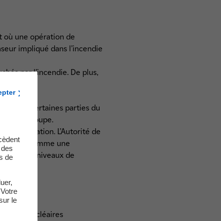
oit où une opération de
seur impliqué dans l’incendie
uchés par l’incendie. De plus,
ation.
epter
ur et sur certaines parties du
hall de découpe.
e l’installation. L’Autorité de
cèdent
’événement comme une
t des
st l’un des niveaux de
s de
uer,
 Votre
sur le
ents non nucléaires