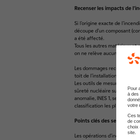
Recenser les impacts de l’i
Si l’origine exacte de l’incend
découpe d’un composant (cond
a été affecté.
Tous les autres matériaux et d
on ne relève aucun impact sur 
Les dommages recensés sur l’in
toit de l’installation de trai
Les outils de mesures installé
Pour 
sûreté nucléaire suédoise (S
à des 
anomalie, INES 1, selon l’éche
donné
votre 
classification les plus bas.
Ces te
Points clés des semaines éc
de com
choix 
site.
Les opérations d’incinération 