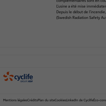
complémentaires sont en cou
L’usine a été mise immédiatem
Depuis le début de l’incendie
(Swedish Radiation Safety Auth
Cyclife
Mentions légales
Crédits
Plan du site
Cookies
LinkedIn de Cyclife
Éco-con