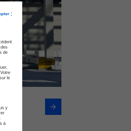
epter
cèdent
t des
s de
uer,
 Votre
sur le
us y
rer
s
s à