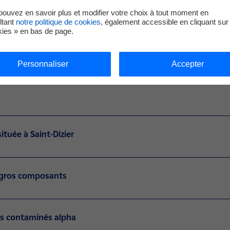
trise des technologies de pointe sont au service des clients de 
ouvez en savoir plus et modifier votre choix à tout moment en
ltant
notre politique de cookies
, également accessible en cliquant sur 
kies » en bas de page.
e Cyclife France permet d’assurer la prise en charge de matières
sation d’études préalables et l’adaptation de procédés.
Personnaliser
Accepter
 par Cyclife France
tuée à Saint-Dizier
t gros composants
ts contaminés alpha