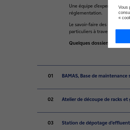
Une équipe d’experts et la maî
Vous p
consu
réglementation.
« coo
Le savoir-faire des équipes d
particuliers à travers la réali
Quelques dossiers instruits
01
BAMAS, Base de maintenance si
02
Atelier de découpe de racks e
03
Station de dépotage d’effluen