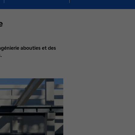
e
ngénierie abouties et des
.