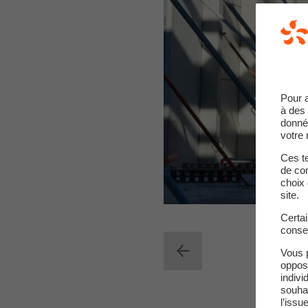
Pour 
à des 
donné
votre 
Ces te
de com
choix 
site.
Certa
conse
Vous 
oppos
indivi
souha
l’issu