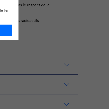
Cyclife dans le respect de la
le lien
 et déchets radioactifs