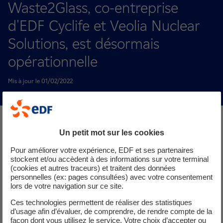
Waste2Glass, co-entreprise
d'EDF Cyclife et Veolia Nuclear
Solutions, est désormais
opérationnelle
Mis à jour le 01/02/2022
Un petit mot sur les cookies
Pour améliorer votre expérience, EDF et ses partenaires
Suite à l'annonce de la création de Waste2Glass, une
stockent et/ou accèdent à des informations sur votre terminal
nouvelle co-entreprise entre EDF et Veolia, lors de
(cookies et autres traceurs) et traitent des données
l'édition 2021 du World Nuclear Exhibition à Paris,
personnelles (ex: pages consultées) avec votre consentement
lors de votre navigation sur ce site.
Waste2Glass est désormais pleinement
opérationnelle.
Ces technologies permettent de réaliser des statistiques
d’usage afin d’évaluer, de comprendre, de rendre compte de la
façon dont vous utilisez le service. Votre choix d’accepter ou
La signature des statuts de Waste2Glass a eu lieu à Paris