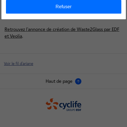
service. L'unité pilote aura pour objectif de réaliser des
Refuser
démonstrations et d'obtenir les qualifications nécessaires
au déploiement industriel de la technologie.
»
Retrouvez l'annonce de création de Waste2Glass par EDF
et Veolia
.
Voir le fil d'ariane
Haut de page
Cyclife