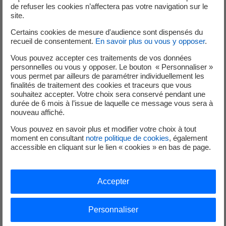
de refuser les cookies n’affectera pas votre navigation sur le
La Défense en présence d'Olivier Giraud, nouveau
site.
président de Waste2Glass et directeur des projets
Certains cookies de mesure d'audience sont dispensés du
déchets d'EDF, de Pascal Evrard, nouveau directeur
recueil de consentement.
En savoir plus ou vous y opposer
.
général de Waste2Glass, d'Estelle Desroches, Directrice
Vous pouvez accepter ces traitements de vos données
générale de Cyclife, et de François Parot, directeur Europe
personnelles ou vous y opposer. Le bouton « Personnaliser »
continentale de Veolia Nuclear Solutions.
vous permet par ailleurs de paramétrer individuellement les
finalités de traitement des cookies et traceurs que vous
souhaitez accepter. Votre choix sera conservé pendant une
Lors de cette étape importante dans le développement
durée de 6 mois à l’issue de laquelle ce message vous sera à
des activités de traitement des déchets nucléaires de
nouveau affiché.
Cyclife, Olivier Giraud a déclaré : «
Waste2Glass est
Vous pouvez en savoir plus et modifier votre choix à tout
désormais prête à étudier et développer une solution
moment en consultant
notre politique de cookies
, également
unique et concrète pour le traitement de certains déchets
accessible en cliquant sur le lien « cookies » en bas de page.
radioactifs spécifiques avant leur stockage définitif et à
promouvoir la solution prometteuse GeoMelt®.
»
Accepter
Pascal Evrard a ajouté : «
L'équipe du projet s'est installée à
Limay (banlieue parisienne), où l'unité pilote du procédé
Personnaliser
de vitrification GeoMelt®, a été récemment mise en