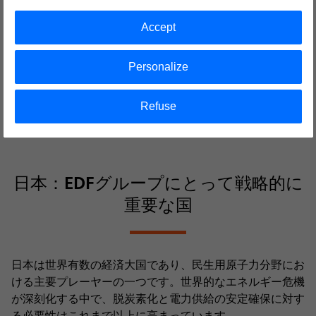
ングディレクター）
Accept
「この最初の2年間、私たちはパートナーとの
連携強化に注力し、必要な支援の提供に取り組
Personalize
んできました。長期的な目標は明確です。
Cyclifeの専門性が価値を創出するパートナー
Refuse
シップを構築するとともに、将来に向けた数多
くの機会を引き続き探求していきます。」
日本：EDFグループにとって戦略的に
重要な国
日本は世界有数の経済大国であり、民生用原子力分野にお
ける主要プレーヤーの一つです。世界的なエネルギー危機
が深刻化する中で、脱炭素化と電力供給の安定確保に対す
る必要性はこれまで以上に高まっています。