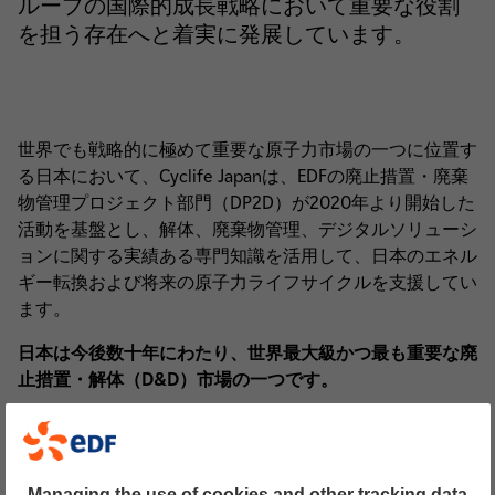
ループの国際的成長戦略において重要な役割
を担う存在へと着実に発展しています。
世界でも戦略的に極めて重要な原子力市場の一つに位置す
る日本において、Cyclife Japanは、EDFの廃止措置・廃棄
物管理プロジェクト部門（DP2D）が2020年より開始した
活動を基盤とし、解体、廃棄物管理、デジタルソリューシ
ョンに関する実績ある専門知識を活用して、日本のエネル
ギー転換および将来の原子力ライフサイクルを支援してい
ます。
日本は今後数十年にわたり、世界最大級かつ最も重要な廃
止措置・解体（D&D）市場の一つです。
およそ60基の原子炉のうち、14基が再稼働している一
方、27基が正式に廃止措置段階にあり、福島第一原子力
発電所の全号機に加え、PWR、BWR、黒鉛炉、HWR、
Managing the use of cookies and other tracking data