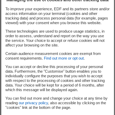
FBRといった多様な炉型設計が含まれています。
To improve your experience, EDF and its partners store and/or
access information on your terminal (cookies and other
tracking data) and process personal data (for example, pages
Cyclife Japan：ミッションと戦略的
viewed) with your consent when you browse this website.
役割
These technologies are used to produce usage statistics, in
order to assess, understand and report on the way you use
the service. Your choice to accept or refuse cookies will not
affect your browsing on the site.
フランス、スウェーデン、英国にあるCyclifeの施設の能
Certain audience measurement cookies are exempt from
力を活用し、
当社は大型機器を欧州へ輸送して処理するサ
consent requirements.
Find out more or opt out
.
ービスなど、実用的なソリューションの提供を目指してい
You can accept or decline this processing of your personal
ます
data. Furthermore, the "Customise" button enables you to
individually configure the purposes that you wish to accept
同時に、技術共有パートナーシップを通じて、将来的な国
with respect to the processing of cookies and other tracking
data. Your choice will be kept for a period of 6 months, after
内施設の整備にも貢献していきます。
グローバルな専門性
which this message will be displayed again.
とローカルな連携を融合することで、日本の原子力ライフ
サイクルおよびエネルギー転換を支援し、サーキュラーエ
You can find out more and change your choice at any time by
reading
our privacy policy
, also accessible by clicking on the
コノミーの推進にも寄与していきます。
"cookies" link at the bottom of the page.
—— パトリック・デュペイラ氏（Cyclife Japan マネージ