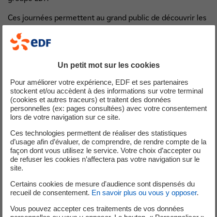
Ces journées permettent au grand public de découvrir les
installations industrielles du Groupe, partout en France. 20
000 visiteurs sont attendus sur près de 50 sites, parmi
lesquels les installations de production d’électricité les
plus importantes (nucléaire, hydraulique, éolien, solaire),
Un petit mot sur les cookies
un centre de recherche ainsi que des centres de
Pour améliorer votre expérience, EDF et ses partenaires
logistique et de formation.
stockent et/ou accèdent à des informations sur votre terminal
(cookies et autres traceurs) et traitent des données
Durant tout le week-end, les équipes de Socodei feront
personnelles (ex: pages consultées) avec votre consentement
lors de votre navigation sur ce site.
découvrir les unités d’incinération et de fusion des
déchets faiblement radioactifs, uniques en France, du site
Ces technologies permettent de réaliser des statistiques
de Centraco, situé dans le Gard.
d’usage afin d’évaluer, de comprendre, de rendre compte de la
façon dont vous utilisez le service. Votre choix d’accepter ou
de refuser les cookies n’affectera pas votre navigation sur le
Pour en savoir plus sur le programme et s’inscrire aux
site.
visites, rendez-vous sur edf.fr/jie.
Certains cookies de mesure d'audience sont dispensés du
Les inscriptions aux visites sont ouvertes jusqu’au 12 juin.
recueil de consentement.
En savoir plus ou vous y opposer
.
Vous pouvez accepter ces traitements de vos données
L’âge minimal requis est de 12 ans.